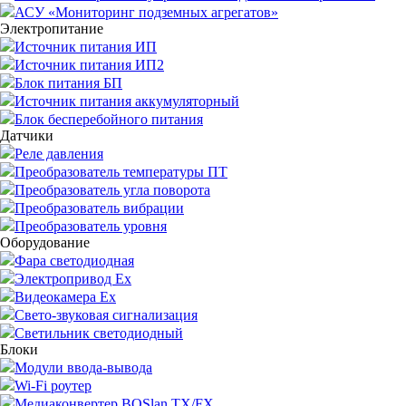
АСУ «Мониторинг подземных агрегатов»
Электропитание
Источник питания ИП
Источник питания ИП2
Блок питания БП
Источник питания аккумуляторный
Блок бесперебойного питания
Датчики
Реле давления
Преобразователь температуры ПТ
Преобразователь угла поворота
Преобразователь вибрации
Преобразователь уровня
Оборудование
Фара светодиодная
Электропривод Ex
Видеокамера Ex
Свето-звуковая сигнализация
Светильник светодиодный
Блоки
Модули ввода-вывода
Wi-Fi роутер
Медиаконвертер BOSlan TX/FX