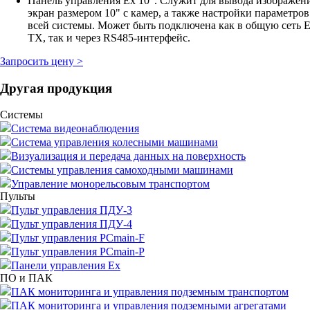
Панель управления Ex 10". Служит для вывода изображен
экран размером 10" с камер, а также настройки параметро
всей системы. Может быть подключена как в общую сеть Et
TX, так и через RS485-интерфейс.
Запросить цену >
Другая продукция
Системы
Система видеонаблюдения
Система управления колесными машинами
Визуализация и передача данных на поверхность
Системы управления самоходными машинами
Управление монорельсовым транспортом
Пульты
Пульт управления ПДУ-3
Пульт управления ПДУ-4
Пульт управления PCmain-F
Пульт управления PCmain-P
Панели управления Ex
ПО и ПАК
ПАК мониторинга и управления подземным транспортом
ПАК мониторинга и управления подземными агрегатами