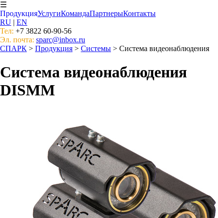
☰
Продукция
Услуги
Команда
Партнеры
Контакты
RU
|
EN
Тел:
+7 3822 60-90-56
Эл. почта:
sparc@inbox.ru
СПАРК
>
Продукция
>
Системы
> Система видеонаблюдения
Система видеонаблюдения
DISMM